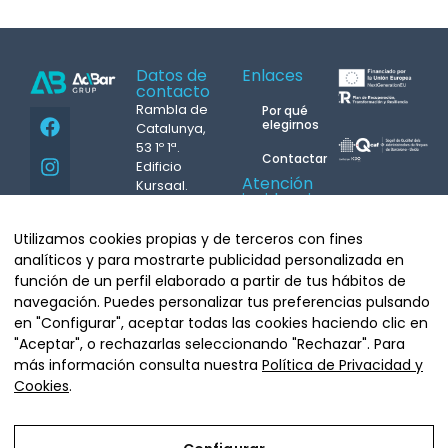
Datos de
Enlaces
contacto
Rambla de
Por qué
elegirnos
Catalunya,
53 1º 1ª.
Contactar
Edificio
Atención
Kursaal.
incidencias
08007
24h.
Barcelona
M.
687
Utilizamos cookies propias y de terceros con fines
Tel.
93 439
431 004
analíticos y para mostrarte publicidad personalizada en
07 08
Whatsapp
Copyright©
función de un perfil elaborado a partir de tus hábitos de
info@grupacbar.com
Grupo Acbar
navegación. Puedes personalizar tus preferencias pulsando
Arquitecte
en "Configurar", aceptar todas las cookies haciendo clic en
Moragas, 20.
"Aceptar", o rechazarlas seleccionando "Rechazar". Para
08035
más información consulta nuestra
Política de Privacidad y
Barcelona
Cookies
.
Tel.
93 681
64 90