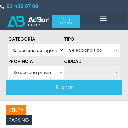
93 439 07 08
Àrea
Clients
Sobre nosaltres
PORTAL INMOBILIARIO
CATEGORÍA
TIPO
Selecciona tipo
PROVINCIA
CIUDAD
Selecciona provincia
Buscar
VENTA
PARKING