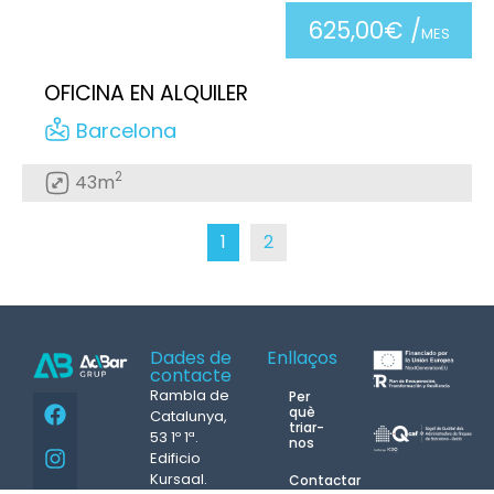
625,00€ /
MES
OFICINA EN ALQUILER
Barcelona
2
43m
1
2
Dades de
Enllaços
contacte
Rambla de
Per
què
Catalunya,
triar-
53 1º 1ª.
nos
Edificio
Kursaal.
Contactar