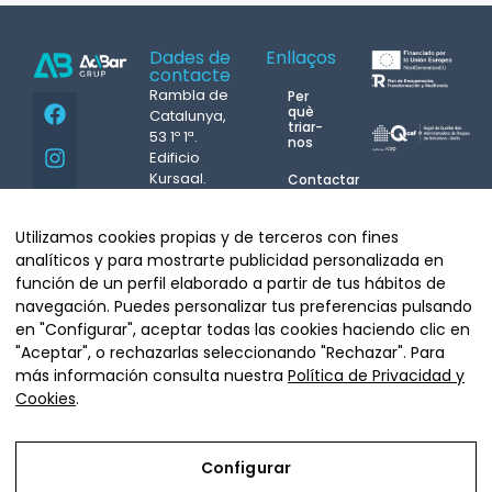
Dades de
Enllaços
contacte
Rambla de
Per
què
Catalunya,
triar-
53 1º 1ª.
nos
Edificio
Kursaal.
Contactar
08007
Atenció
Barcelona
incidències
Utilizamos cookies propias y de terceros con fines
24h.
Tel.
93 439
M.
687
analíticos y para mostrarte publicidad personalizada en
07 08
Copyright©
función de un perfil elaborado a partir de tus hábitos de
info@grupacbar.com
431 004
Grupo Acbar
navegación. Puedes personalizar tus preferencias pulsando
Whatsapp
Arquitecte
en "Configurar", aceptar todas las cookies haciendo clic en
Moragas, 20.
"Aceptar", o rechazarlas seleccionando "Rechazar". Para
08035
más información consulta nuestra
Política de Privacidad y
Barcelona
Cookies
.
Tel.
93 681
64 90
Configurar