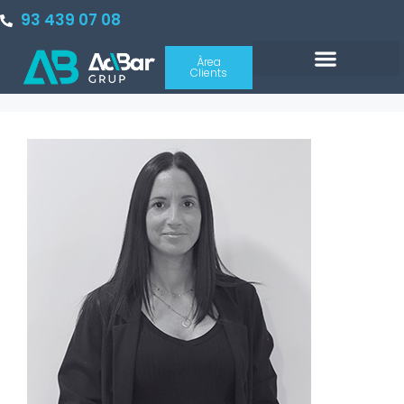
93 439 07 08
Àrea
Clients
Sobre nosaltres
PORTAL INMOBILIARIO