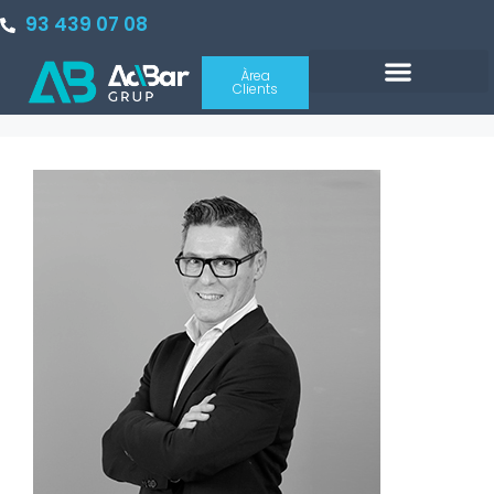
93 439 07 08
Àrea
Clients
Sobre nosaltres
PORTAL INMOBILIARIO