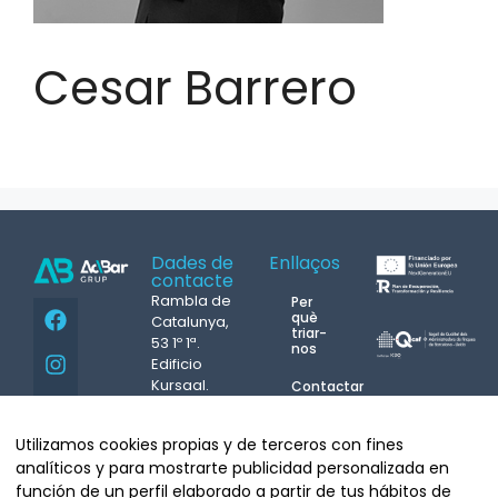
Cesar Barrero
Dades de
Enllaços
contacte
Rambla de
Per
què
Catalunya,
triar-
53 1º 1ª.
nos
Edificio
Kursaal.
Contactar
08007
Atenció
Barcelona
incidències
Utilizamos cookies propias y de terceros con fines
24h.
Tel.
93 439
M.
687
analíticos y para mostrarte publicidad personalizada en
07 08
Copyright©
función de un perfil elaborado a partir de tus hábitos de
info@grupacbar.com
431 004