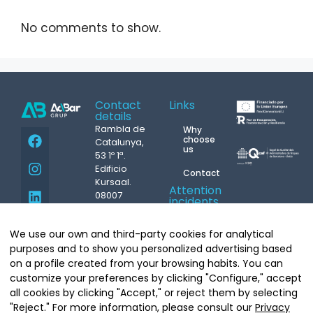
No comments to show.
Contact
Links
details
Rambla de
Why
choose
Catalunya,
us
53 1º 1ª.
Edificio
Contact
Kursaal.
Attention
08007
incidents
Barcelona
24h.
Phone.
93
M.
687
We use our own and third-party cookies for analytical
439 07 08
431 004
Copyright©
purposes and to show you personalized advertising based
info@grupacbar.com
Grupo Acbar
on a profile created from your browsing habits. You can
Whatsapp
Arquitecte
customize your preferences by clicking "Configure," accept
Moragas, 20.
all cookies by clicking "Accept," or reject them by selecting
08035
"Reject." For more information, please consult our
Privacy