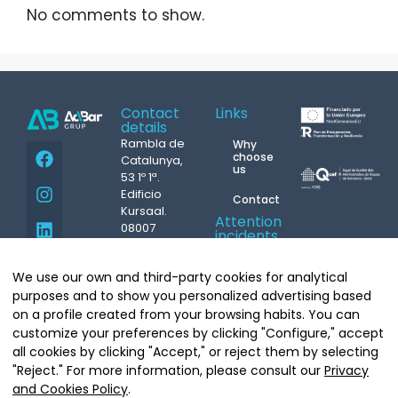
No comments to show.
Contact
Links
details
Rambla de
Why
choose
Catalunya,
us
53 1º 1ª.
Edificio
Contact
Kursaal.
Attention
08007
incidents
Barcelona
24h.
Phone.
93
M.
687
We use our own and third-party cookies for analytical
439 07 08
431 004
Copyright©
purposes and to show you personalized advertising based
info@grupacbar.com
Grupo Acbar
on a profile created from your browsing habits. You can
Whatsapp
Arquitecte
customize your preferences by clicking "Configure," accept
Moragas, 20.
all cookies by clicking "Accept," or reject them by selecting
08035
"Reject." For more information, please consult our
Privacy
Barcelona
and Cookies Policy
.
Tel.
93 681