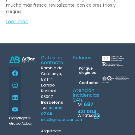
mucho más fresco, revitalizante, con colores fríos y
alegres.
Leer más
Datos de
Enlaces
contacto
Rambla de
Por qué
elegirnos
Catalunya,
53 1º 1ª.
Contactar
Edificio
Atención
Kursaal.
incidencias
08007
24h.
Barcelona
M.
687
Tel.
93 439
431 004
07 08
Whatsapp
Copyright©
info@grupacbar.com
Grupo Acbar
Arquitecte