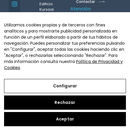
Contactar
Edificio
Atención
Kursaal.
incidencias
08007
24h.
Barcelona
M.
687
Utilizamos cookies propias y de terceros con fines
Tel.
93 439
431 004
analíticos y para mostrarte publicidad personalizada en
07 08
Whatsapp
Copyright©
función de un perfil elaborado a partir de tus hábitos de
info@grupacbar.com
Grupo Acbar
navegación. Puedes personalizar tus preferencias pulsando
Arquitecte
en "Configurar", aceptar todas las cookies haciendo clic en
Moragas, 20.
"Aceptar", o rechazarlas seleccionando "Rechazar". Para
08035
más información consulta nuestra
Política de Privacidad y
Barcelona
Cookies
.
Tel.
93 681
64 90
Configurar
Rechazar
Aviso Legal
Política de Privacidad y Cookies
Aceptar
Configurar