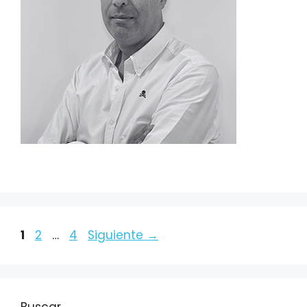
1
2
…
4
Siguiente
→